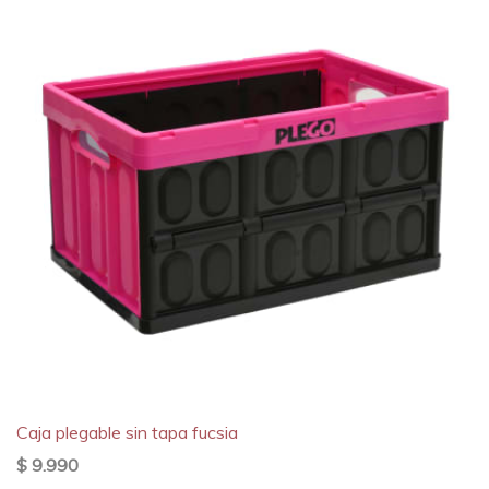
Caja plegable sin tapa fucsia
$ 9.990